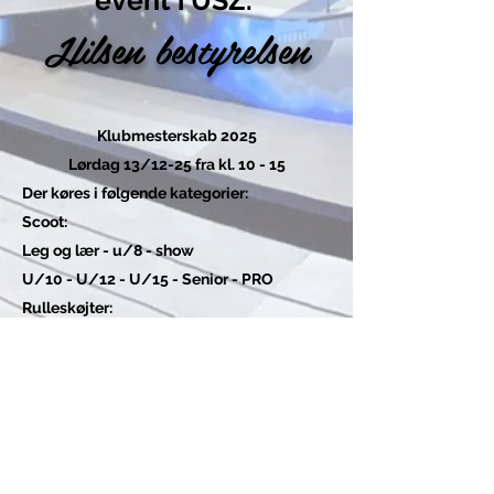
event i USZ.
Hilsen bestyrelsen
Klubmesterskab 2025
Lørdag 13/12-25 fra kl. 10 - 15
Der køres i følgende kategorier:
Scoot:
Leg og lær - u/8 - show
U/10 - U/12 - U/15 - Senior - PRO
Rulleskøjter:
U/10 - U15 - Senior
Tilmeld dig her