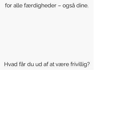
for alle færdigheder – også dine.
Hvad får du ud af at være frivillig?
At mødes med brugerne af USZ
og blive en del af et
ungdomsmiljø, hvor det at
accepterer forskellighed og være
hjælpsom er i højsæde.