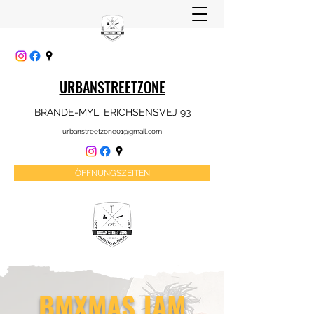
URBANSTREETZONE
BRANDE-MYL. ERICHSENSVEJ 93
urbanstreetzone01@gmail.com
ÖFFNUNGSZEITEN
BMXMAS JAM